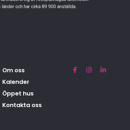
 länder och har cirka 89 900 anställda.
F
I
L
Om oss
a
n
i
Kalender
c
s
n
e
t
k
Öppet hus
b
a
e
o
g
d
Kontakta oss
o
r
i
k
a
n
-
m
-
f
i