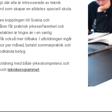
ö där alla är intresserade av teknik.
rd som skapar en alldeles speciell skola.
are kopplingen till Scania och
ren får praktisk yrkeserfarenhet och
etakten är högre än i en vanlig
r också mer tillbaka. I utbildningen ingår
nor per månad, betald sommarpraktik och
godkända betyg.
utbildning med både yrkeskompetens och
och
teknikprogrammet
.