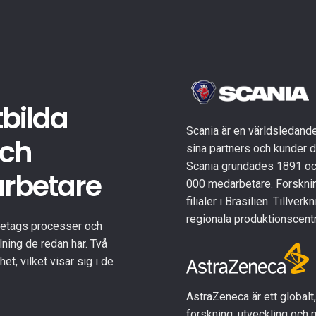
tbilda
Scania är en världsledande
och
sina partners och kunder dr
Scania grundades 1891 och 
arbetare
000 medarbetare. Forskning
filialer i Brasilien. Tillve
regionala produktionscentr
öretags processer och
lning de redan har. Två
t, vilket visar sig i de
AstraZeneca är ett globalt
forskning, utveckling och