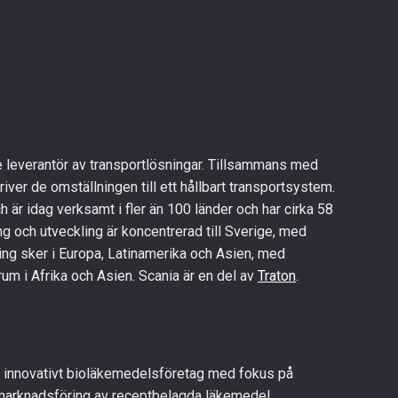
 leverantör av trans­portlösningar. Tillsammans med
iver de omställningen till ett hållbart transportsystem.
är idag verksamt i fler än 100 länder och har cirka 58
 och utveckling är koncen­trerad till Sverige, med
rkning sker i Europa, Latinamerika och Asien, med
um i Afrika och Asien. Scania är en del av
Traton
.
, innovativt bioläke­medelsföretag med fokus på
 marknadsföring av receptbelagda läkemedel.